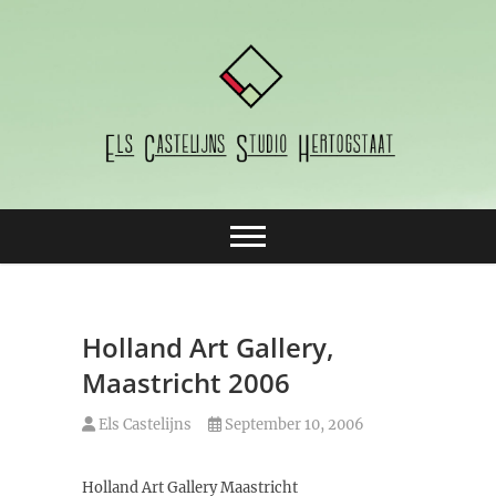
Skip
to
content
Els Castelijns
Studio
Hertogstaat
Holland Art Gallery,
Maastricht 2006
Els Castelijns
September 10, 2006
Holland Art Gallery Maastricht